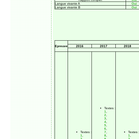
Langue vivante A
Oui
Langue vivante B
Oui
Epreuve
2016
2017
2018
Textes :
1
,
2
,
3
,
4
,
5
,
6
,
Textes :
7
,
Textes 
1
,
8
,
1
,
2
,
9
,
2
,