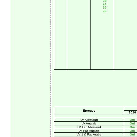
23
,
24
,
25
,
26
Epreuve
2016
LV Allemand
Oui
LV Anglais
Oui
LV Fac Allemand
Oui
LV Fac Anglais
Oui
LV 1 & Fac Arabe
Oui