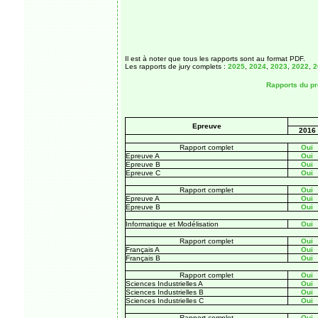
Il est à noter que tous les rapports sont au format PDF.
Les rapports de jury complets :
2025
,
2024
,
2023
,
2022
,
2
Rapports du pr
Epreuve
2016
Rapport complet
Oui
Epreuve A
Oui
Epreuve B
Oui
Epreuve C
Oui
Rapport complet
Oui
Epreuve A
Oui
Epreuve B
Oui
Informatique et Modélisation
Oui
Rapport complet
Oui
Français A
Oui
Français B
Oui
Rapport complet
Oui
Sciences Industrielles A
Oui
Sciences Industrielles B
Oui
Sciences Industrielles C
Oui
Rapport complet
Oui