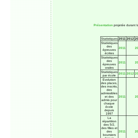
Présentation
projetée durant l
Statistiques
2011
2012
2
Statistiques
des
2011
2
épreuves
écrites
Statistiques
des
2011
2
épreuves
orales
Statistiques
2011
2012
2
par école
Evolution
des places,
des inscrits,
des
admissibles
et des
2011
2
admis pour
chaque
école
depuis
1997
La
répartition
des 5/2,
des filles et
des
2011
2
boursiers