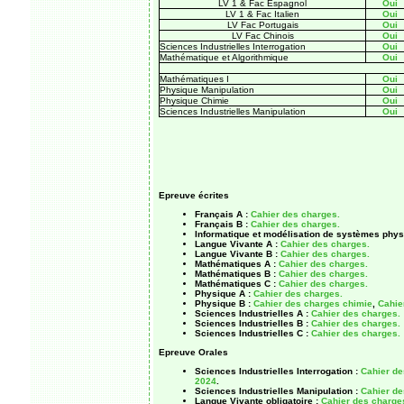
LV 1 & Fac Espagnol
Oui
LV 1 & Fac Italien
Oui
LV Fac Portugais
Oui
LV Fac Chinois
Oui
Sciences Industrielles Interrogation
Oui
Mathématique et Algorithmique
Oui
Mathématiques I
Oui
Physique Manipulation
Oui
Physique Chimie
Oui
Sciences Industrielles Manipulation
Oui
Epreuve écrites
Français A :
Cahier des charges.
Français B :
Cahier des charges.
Informatique et modélisation de systèmes phys
Langue Vivante A :
Cahier des charges.
Langue Vivante B :
Cahier des charges.
Mathématiques A :
Cahier des charges.
Mathématiques B :
Cahier des charges.
Mathématiques C :
Cahier des charges.
Physique A :
Cahier des charges.
Physique B :
Cahier des charges chimie
,
Cahie
Sciences Industrielles A :
Cahier des charges.
Sciences Industrielles B :
Cahier des charges.
Sciences Industrielles C :
Cahier des charges.
Epreuve Orales
Sciences Industrielles Interrogation :
Cahier de
2024
.
Sciences Industrielles Manipulation :
Cahier de
Langue Vivante obligatoire :
Cahier des charge