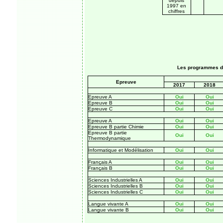
depuis
1997 en
chiffres
Les programmes de
Epreuve
2017
2018
Epreuve A
Oui
Oui
Epreuve B
Oui
Oui
Epreuve C
Oui
Oui
Epreuve A
Oui
Oui
Epreuve B partie Chimie
Oui
Oui
Epreuve B partie
Oui
Oui
Thermodynamique
Informatique et Modélisation
Oui
Oui
Français A
Oui
Oui
Français B
Oui
Oui
Sciences Industrielles A
Oui
Oui
Sciences Industrielles B
Oui
Oui
Sciences Industrielles C
Oui
Oui
Langue vivante A
Oui
Oui
Langue vivante B
Oui
Oui