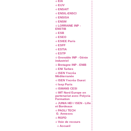
EIA
EIJV
ENSAIT
ENSIL-ENSCI
ENSISA
ENSM
LORRAINE INP -
ENSTIB
ESB
ESEO
ESIEE Paris
ESFF
ESTIA
ESTP
Grenoble INP - Génie
industriel
Bretagne INP - ENIB
ENI Tarbes
ISEN Yncréa
Méditerranée
ISEN Yncréa Ouest
Isep Paris
ISMANS CESI
IMT Nord Europe en
partenariat avec Polyvia
Formation
JUNIA HEI / ISEN - Lille
et Bordeaux
PAOLI TECH
G. Annexes
RGPD
Voie de recours
Accueil