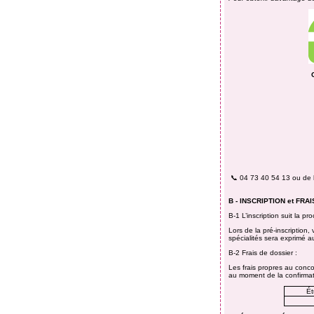
📞 04 73 40 54 13 ou de 
B - INSCRIPTION
et FRA
B-1
L’inscription suit la p
Lors de la pré-inscriptio
spécialités sera exprimé au
B-2 Frais de dossier :
Les frais propres au conco
au moment de la confirmati
Ét