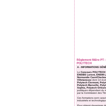
Règlement filière PT 
POLYTECH
A - INFORMATIONS GÉ
Le
Concours POLYTECH
ENSIBS Lorient, ENSIM L
Normandie Caen/Cherbour
Villetaneuse
dont 14 éco
Polytech Clermont, Polyt
Polytech Marseille, Poly
Sophia, Polytech Orléan
publiques dépendant du mi
par la Commission des Titr
Ces formations sont carac
industriels et technologiq
Pour obtenir davantage de