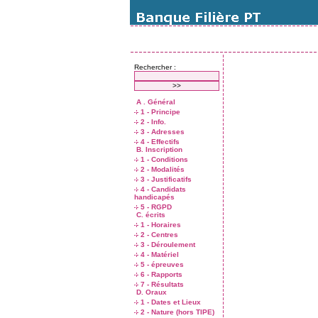
Rechercher :
A . Général
1 - Principe
2 - Info.
3 - Adresses
4 - Effectifs
B. Inscription
1 - Conditions
2 - Modalités
3 - Justificatifs
4 - Candidats
handicapés
5 - RGPD
C. écrits
1 - Horaires
2 - Centres
3 - Déroulement
4 - Matériel
5 - épreuves
6 - Rapports
7 - Résultats
D. Oraux
1 - Dates et Lieux
2 - Nature (hors TIPE)