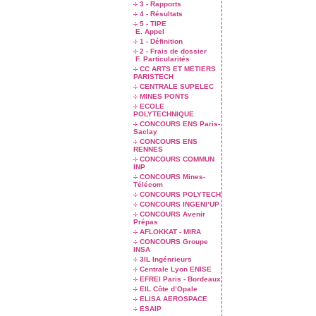
3 - Rapports
4 - Résultats
5 - TIPE
E. Appel
1 - Définition
2 - Frais de dossier
F. Particularités
CC ARTS ET METIERS
PARISTECH
CENTRALE SUPELEC
MINES PONTS
ECOLE
POLYTECHNIQUE
CONCOURS ENS Paris-
Saclay
CONCOURS ENS
RENNES
CONCOURS COMMUN
INP
CONCOURS Mines-
Télécom
CONCOURS POLYTECH
CONCOURS INGENI’UP
CONCOURS Avenir
Prépas
AFLOKKAT - MIRA
CONCOURS Groupe
INSA
3IL Ingénrieurs
Centrale Lyon ENISE
EFREI Paris - Bordeaux
EIL Côte d’Opale
ELISA AEROSPACE
ESAIP