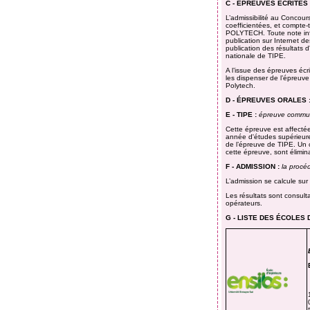
C - ÉPREUVES ÉCRITES 
L’admissibilité au Conco
coefficientées, et compte
POLYTECH. Toute note infér
publication sur Internet d
publication des résultats 
nationale de TIPE.
A l’issue des épreuves écr
les dispenser de l’épreuv
Polytech.
D - ÉPREUVES ORALES 
E - TIPE :
épreuve commu
Cette épreuve est affectée
année d'études supérieures
de l’épreuve de TIPE. Un c
cette épreuve, sont élimina
F - ADMISSION :
la procéd
L’admission se calcule sur 
Les résultats sont consulta
opérateurs.
G - LISTE DES ÉCOLES 