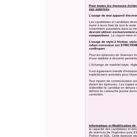
Pour toutes les épreuves écrites
pas autorisés
.
L’usage de tout appareil électro
Les candidates et candidats devron
munir à leurs frais de tout le res
notamment autorisées dans la mes
devront utiliser exclusivement u
compositions
. Le crayon-mine et
L’usage de stylo à friction, stylo
ruban correcteur est STRICTEMENT
confisquer.
Pour les épreuves de Sciences Ind
d'une tablette à dessiner permett
L'échange de matériel (stylo, règle
Il est également interdit d'intro
explicitement autorisés pour l'épr
Tout moyen de communication avec 
durant les épreuves. Les copies s
d’identifier le candidat en dehors
dehors du cartouche pourra donner
correction.
Informatique et Modélisation d
la capacité des candidates et des
de sciences de l’ingénieur puis d’
Python et SQL. Cette épreuve vis