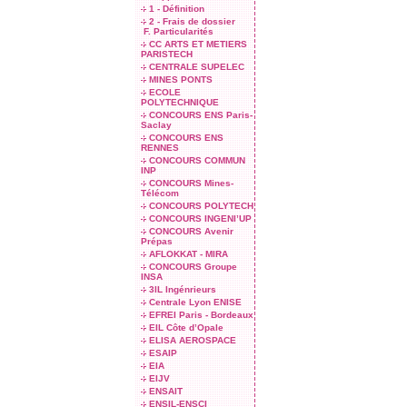
1 - Définition
2 - Frais de dossier
F. Particularités
CC ARTS ET METIERS
PARISTECH
CENTRALE SUPELEC
MINES PONTS
ECOLE
POLYTECHNIQUE
CONCOURS ENS Paris-
Saclay
CONCOURS ENS
RENNES
CONCOURS COMMUN
INP
CONCOURS Mines-
Télécom
CONCOURS POLYTECH
CONCOURS INGENI’UP
CONCOURS Avenir
Prépas
AFLOKKAT - MIRA
CONCOURS Groupe
INSA
3IL Ingénrieurs
Centrale Lyon ENISE
EFREI Paris - Bordeaux
EIL Côte d’Opale
ELISA AEROSPACE
ESAIP
EIA
EIJV
ENSAIT
ENSIL-ENSCI