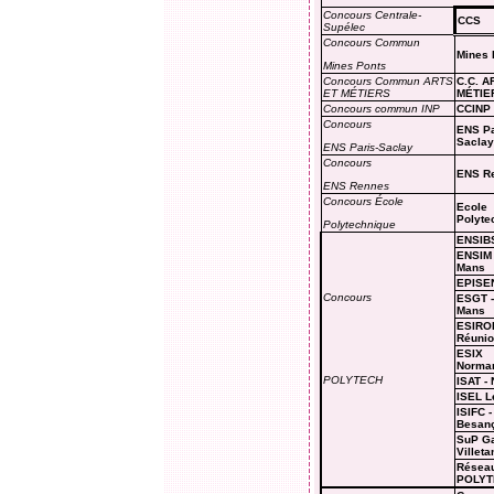
Concours Centrale-
CCS
Supélec
Concours Commun
Mines 
Mines Ponts
Concours Commun ARTS
C.C. A
ET MÉTIERS
MÉTIE
Concours commun INP
CCINP
Concours
ENS Pa
Saclay
ENS Paris-Saclay
Concours
ENS R
ENS Rennes
Concours École
Ecole
Polyte
Polytechnique
ENSIB
ENSI
Mans
EPISE
Concours
ESGT
-
Mans
ESIRO
Réunio
ESIX
Norma
POLYTECH
ISAT
-
N
ISEL
L
ISIFC
-
Besan
SuP Gal
Villet
Résea
POLYT