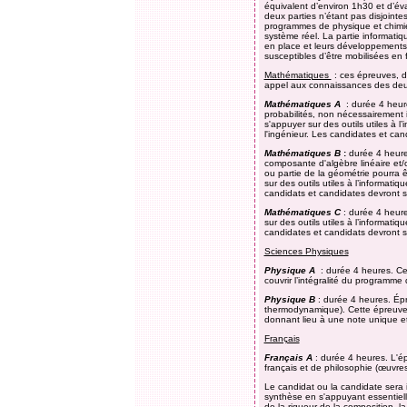
équivalent d’environ 1h30 et d’év
deux parties n’étant pas disjointe
programmes de physique et chimie
système réel. La partie informati
en place et leurs développements 
susceptibles d’être mobilisées en 
Mathématiques
: ces épreuves, de
appel aux connaissances des deu
Mathématiques A
: durée 4 heur
probabilités, non nécessairement 
s'appuyer sur des outils utiles à 
l'ingénieur. Les candidates et can
Mathématiques B
:
durée 4 heure
composante d'algèbre linéaire et/
ou partie de la géométrie pourra ê
sur des outils utiles à l’informati
candidats et candidates devront se
Mathématiques C
: durée 4 heure
sur des outils utiles à l’informati
candidates et candidats devront se
Sciences Physiques
Physique A
: durée 4 heures. Ce
couvrir l’intégralité du programm
Physique B
: durée 4 heures. Épr
thermodynamique). Cette épreuve
donnant lieu à une note unique et
Français
Français A
: durée 4 heures. L'ép
français et de philosophie (œuvres
Le candidat ou la candidate sera i
synthèse en s'appuyant essentiell
de la rigueur de la composition, la