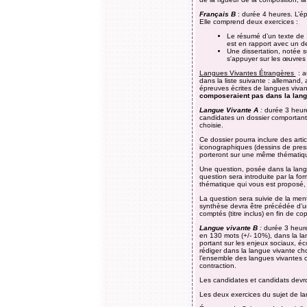
Français B
: durée 4 heures. L’é
Elle comprend deux exercices :
Le résumé d’un texte de 
est en rapport avec un d
Une dissertation, notée su
s'appuyer sur les œuvre
Langues Vivantes Étrangères
: a
dans la liste suivante : allemand, 
épreuves écrites de langues vivan
composeraient pas dans la langu
Langue Vivante A
:
durée 3 heure
candidates un dossier comportant 
choisie.
Ce dossier pourra inclure des art
iconographiques (dessins de pres
porteront sur une même thématique,
Une question, posée dans la langu
question sera introduite par la f
thématique qui vous est proposé,
La question sera suivie de la ment
synthèse devra être précédée d’un
comptés (titre inclus) en fin de cop
Langue vivante B
:
durée 3 heure
en 130 mots (+/- 10%), dans la la
portant sur les enjeux sociaux, écon
rédiger dans la langue vivante c
l’ensemble des langues vivantes o
contraction.
Les candidates et candidats devr
Les deux exercices du sujet de lan