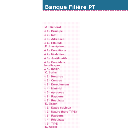
A . Général
1 - Principe
2 - Info.
3 - Adresses
4 - Effectifs
B. Inscription
1 - Conditions
2 - Modalités
3 - Justificatifs
4 - Candidats
handicapés
5 - RGPD
C. écrits
1 - Horaires
2 - Centres
3 - Déroulement
4 - Matériel
5 - épreuves
6 - Rapports
7 - Résultats
D. Oraux
1 - Dates et Lieux
2 - Nature (hors TIPE)
3 - Rapports
4 - Résultats
5 - TIPE
E. Appel