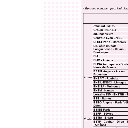
* Épreuve comptant pour l'admiss
Aflokkat - MIRA
Groupe INSA (1)
3iL Ingénieurs
Centrale Lyon ENISE
EFREI Paris - Bordeaux
EIL Côte d'Opale -
Longuenesse - Calais -
Dunkerque
EIA
EIJV - Amiens
ELISA Aerospace - Bord
Hauts de France
ESAIP Angers - Aix en
Provence
Autres
ENSAIT
- Roubaix
ENSIL-ENSCI - Limoges
ENSISA
- Mulhouse
ENSM - Nantes
Lorraine INP - ENSTIB -
É
ESB - Nantes
ESEO Angers - Paris-Véli
Dijon
ESIEE Paris
ESFF -
Sèvres
ESTIA - Bidart
Écoles
ESTP -
Cachan - Dijon - 
- Orléans