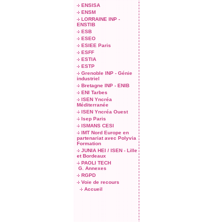
ENSISA
ENSM
LORRAINE INP -
ENSTIB
ESB
ESEO
ESIEE Paris
ESFF
ESTIA
ESTP
Grenoble INP - Génie
industriel
Bretagne INP - ENIB
ENI Tarbes
ISEN Yncréa
Méditerranée
ISEN Yncréa Ouest
Isep Paris
ISMANS CESI
IMT Nord Europe en
partenariat avec Polyvia
Formation
JUNIA HEI / ISEN - Lille
et Bordeaux
PAOLI TECH
G. Annexes
RGPD
Voie de recours
Accueil