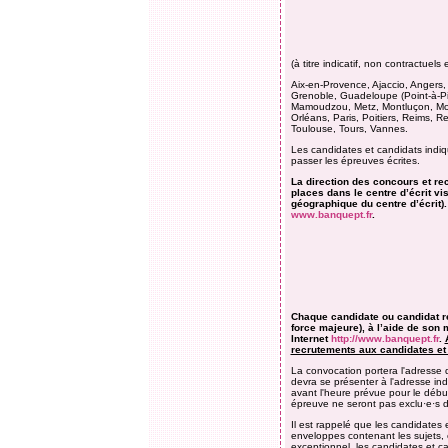
(à titre indicatif, non contractuels
Aix-en-Provence, Ajaccio, Angers,
Grenoble, Guadeloupe (Point-à-Pit
Mamoudzou, Metz, Montluçon, Mont
Orléans, Paris, Poitiers, Reims, R
Toulouse, Tours, Vannes.
Les candidates et candidats indiqu
passer les épreuves écrites.
La direction des concours et re
places dans le centre d’écrit vis
géographique du centre d’écrit).
www.banquept.fr
.
Chaque candidate ou candidat ré
force majeure), à l’aide de son 
Internet
http://www.banquept.fr
.
recrutements aux candidates et
La convocation portera l'adresse d
devra se présenter à l'adresse in
avant l'heure prévue pour le déb
épreuve ne seront pas exclu·e·s d
Il est rappelé que les candidates
enveloppes contenant les sujets, e
exceptionnel, les candidates et c