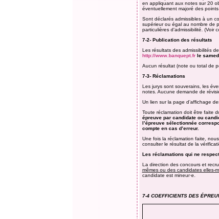
en appliquant aux notes sur 20 ob
éventuellement majoré des points d
Sont déclarés admissibles à un co
supérieur ou égal au nombre de po
particulières d'admissibilité. (Voir c
7-2- Publication des résultats
Les résultats des admissibilités d
http://www.banquept.fr
le
samedi
Aucun résultat (note ou total de 
7-3- Réclamations
Les jurys sont souverains, les év
notes. Aucune demande de révision
Un lien sur la page d’affichage d
Toute réclamation doit être faite 
épreuve par candidate ou candida
l’épreuve sélectionnée corresp
compte en cas d’erreur.
Une fois la réclamation faite, nou
consulter le résultat de la vérifica
Les réclamations qui ne respect
La direction des concours et re
mêmes ou des candidates elles-mê
candidate est mineur·e.
7-4 COEFFICIENTS DES ÉPREU