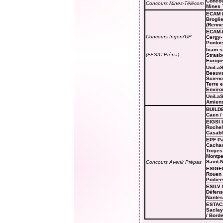
Conco
Concours Mines-Télécom
Mines 
ECAM L
Brogli
(Renne
ECAM-
Concours Ingeni’UP
Cergy-
Pontoi
Icam s
(FESIC Prépa)
Strasb
Europ
UniLaS
Beauva
Scienc
Terre e
Enviro
UniLaS
Amien
BUILD
Caen /
EIGSI 
Rochell
Casab
EPF Pa
Cachan
Troyes 
Montpel
Saint-
Concours Avenir Prépas
ESIGE
Rouen 
Poitier
ESILV 
Défens
Nantes
ESTACA
Saclay
/ Bord