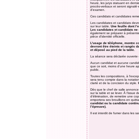
heure, les jurys statuant en derni
procès-verbaux et seront signalé·
d'examen.
Ces candidats et candidates reme
Les candidates et candidats devron
sur leur table.
Une feuille dont l
Les candidates et candidats ne d
également se préparer à présenter
pièce d'identité officielle.
L'usage de téléphone, montre co
devront être éteints et rangés
da
et déposé au pied de la table.
La séance sera déclarée ouverte dè
Aucun candidat et aucune candidat
que ce soit, moins d'une heure apr
public.
Toutes les compositions, à l'excep
sera tenu compte dans la notation
clarté et de la concision du style.
U
Dès que le chef de salle annonce 
sur la table et se lever. À l'iss
d'élimination, de remettre une cop
emportera ses brouillons en quittan
candidat ou la candidate contin
l’épreuve).
Il est interdit de fumer dans les s