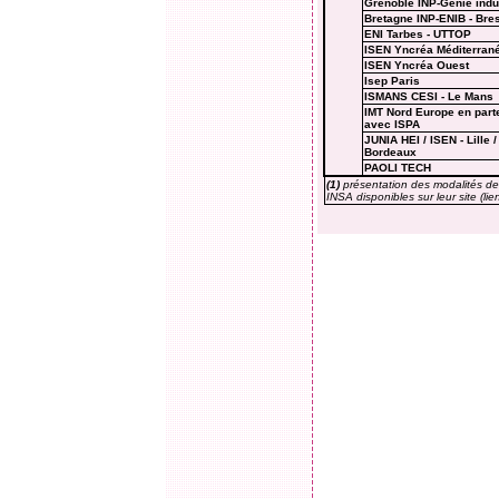
Grenoble INP-Génie indus
Bretagne INP-ENIB - Bres
ENI Tarbes - UTTOP
ISEN Yncréa Méditerran
ISEN Yncréa Ouest
Isep Paris
ISMANS CESI
- Le Mans
IMT Nord Europe en part
avec ISPA
JUNIA HEI / ISEN - Lille /
Bordeaux
PAOLI TECH
(1)
présentation des modalités de
INSA disponibles sur leur site (lie