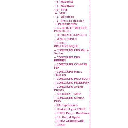
3 - Rapports
4 - Résultats
5 - TIPE
E. Appel
1 - Définition
2 - Frais de dossier
F. Particularités
CC ARTS ET METIERS
PARISTECH
CENTRALE SUPELEC
MINES PONTS
ECOLE
POLYTECHNIQUE
CONCOURS ENS Paris-
Saclay
CONCOURS ENS
RENNES
CONCOURS COMMUN
INP
CONCOURS Mines-
Télécom
CONCOURS POLYTECH
CONCOURS INGENI’UP
CONCOURS Avenir
Prépas
AFLOKKAT - MIRA
CONCOURS Groupe
INSA
3IL Ingénrieurs
Centrale Lyon ENISE
EFREI Paris - Bordeaux
EIL Côte d’Opale
ELISA AEROSPACE
ESAIP