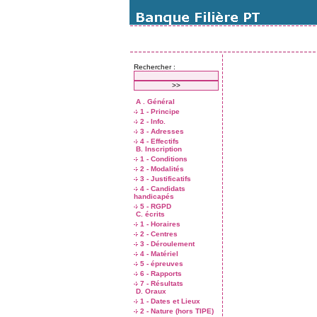
Rechercher :
A . Général
1 - Principe
2 - Info.
3 - Adresses
4 - Effectifs
B. Inscription
1 - Conditions
2 - Modalités
3 - Justificatifs
4 - Candidats
handicapés
5 - RGPD
C. écrits
1 - Horaires
2 - Centres
3 - Déroulement
4 - Matériel
5 - épreuves
6 - Rapports
7 - Résultats
D. Oraux
1 - Dates et Lieux
2 - Nature (hors TIPE)