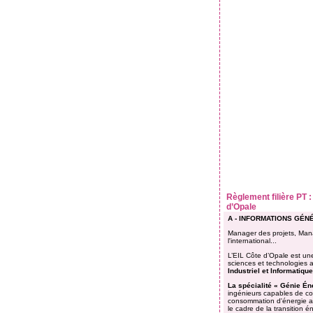
Règlement filière PT 
d’Opale
A - INFORMATIONS GÉ
Manager des projets, Manag
l'international...
L’EIL Côte d’Opale est u
sciences et technologies 
Industriel et Informatique
La spécialité « Génie É
ingénieurs capables de con
consommation d'énergie afi
le cadre de la transition 