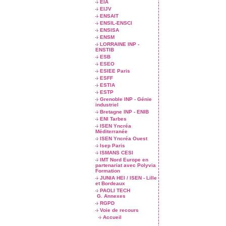
EIA
EIJV
ENSAIT
ENSIL-ENSCI
ENSISA
ENSM
LORRAINE INP -
ENSTIB
ESB
ESEO
ESIEE Paris
ESFF
ESTIA
ESTP
Grenoble INP - Génie
industriel
Bretagne INP - ENIB
ENI Tarbes
ISEN Yncréa
Méditerranée
ISEN Yncréa Ouest
Isep Paris
ISMANS CESI
IMT Nord Europe en
partenariat avec Polyvia
Formation
JUNIA HEI / ISEN - Lille
et Bordeaux
PAOLI TECH
G. Annexes
RGPD
Voie de recours
Accueil