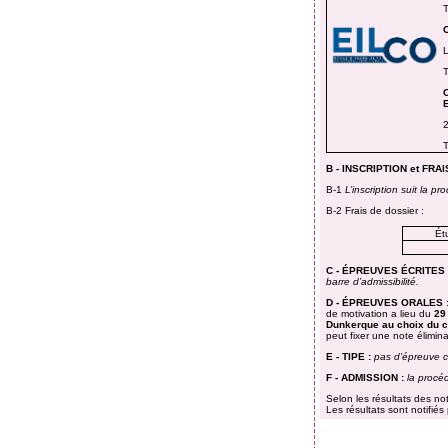
T
T
2
T
B - INSCRIPTION
et FRA
B-1
L’inscription suit la p
B-2 Frais de dossier :
Ét
C - ÉPREUVES ÉCRITES
barre d’admissibilité.
D - ÉPREUVES ORALES
de motivation a lieu du
29
Dunkerque au choix du c
peut fixer une note élimina
E - TIPE
:
pas d’épreuve 
F - ADMISSION
:
la procéd
Selon les résultats des note
Les résultats sont notifiés