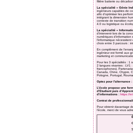
filière batterie ou décarbo
La spécialité « Génie In
ingénieurs capables de con
afin d'optimiser les perfor
intégrant la dimension hu
contexte de transition num
4.0 ou logistique ou écolog
La spécialité « Informati
d’intervenir lors de la con
numériques d’information 
l’informatique nécessiten
choix entre 3 parcours : in
En complément de l’enseign
ingénieur est formé aux gra
marketing et communicati
Pour les 3 spécialités : 1
2 langues vivantes : LV1 :
francophones). Partenariat
Canada, Chine, Chypre, Cr
Pologne, Portugal, Rouma
Optez pour l'alternance
:
L’école propose une form
d’Etudiant puis d’Apprent
d’informations :
https://e
Contrat de professionnal
Pour obtenir davantage d
l’école, merci de vous ad
É
5