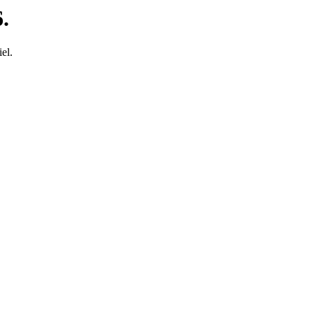
.
el.